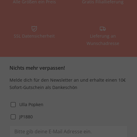
Alle Größen ein Preis
Gratis Filiallieferung
SSL Datensicherheit
Lieferung an
Wunschadresse
Nichts mehr verpassen!
Melde dich für den Newsletter an und erhalte einen 10€
Sofort-Gutschein als Dankeschön
Ulla Popken
JP1880