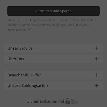
Anmelden und Sparen
Mit deiner Bestellung erklärst du dich mit den Datenschutzrichtlinien
und den Allgemeinen Geschäftsbedingungen von Ulla Popken
einverstanden.
[+]
Unser Service
Über uns
Brauchst du Hilfe?
Unsere Zahlungsarten
Sicher einkaufen mit