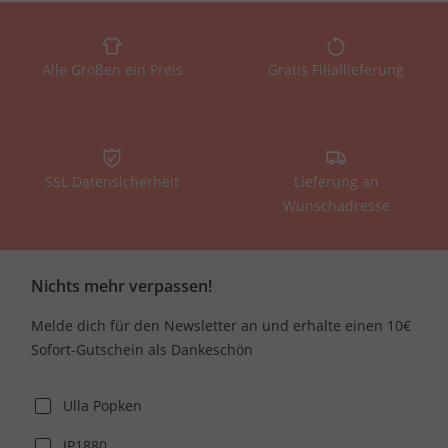
Alle Größen ein Preis
Gratis Filiallieferung
SSL Datensicherheit
Lieferung an
Wunschadresse
Nichts mehr verpassen!
Melde dich für den Newsletter an und erhalte einen 10€
Sofort-Gutschein als Dankeschön
Ulla Popken
JP1880