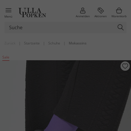
Anmelden
Aktionen
Warenkorb
Menü
Zurück
|
Startseite
|
Schuhe
|
Mokassins
Sale