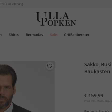
tis Filiallieferung
n
Shirts
Bermudas
Sale
Größenberater
Sakko, Bus
Baukasten ,
€ 159,99
Preis inkl. MwSt. zzgl.
V
Farbe:
schwarz