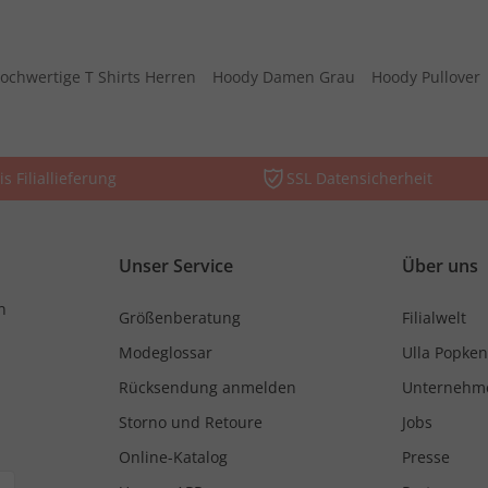
ochwertige T Shirts Herren
Hoody Damen Grau
Hoody Pullover
is Filiallieferung
SSL Datensicherheit
Unser Service
Über uns
n
Größenberatung
Filialwelt
Modeglossar
Ulla Popken
Rücksendung anmelden
Unternehm
Storno und Retoure
Jobs
Online-Katalog
Presse