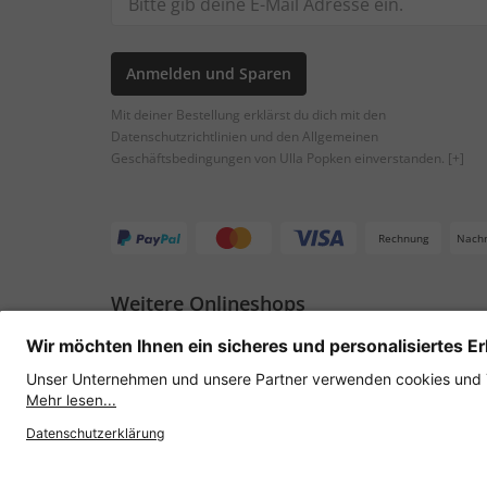
Anmelden und Sparen
Mit deiner Bestellung erklärst du dich mit den
Datenschutzrichtlinien und den Allgemeinen
Geschäftsbedingungen von Ulla Popken einverstanden.
[+]
Rechnung
Nach
Weitere Onlineshops
Österreich
Datenschutz
AGB
Widerruf erklären
Lie