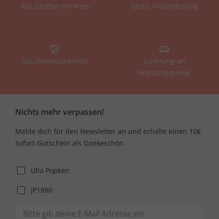
Alle Größen ein Preis
Gratis Filiallieferung
SSL Datensicherheit
Lieferung an
Wunschadresse
Nichts mehr verpassen!
Melde dich für den Newsletter an und erhalte einen 10€
Sofort-Gutschein als Dankeschön
Ulla Popken
JP1880