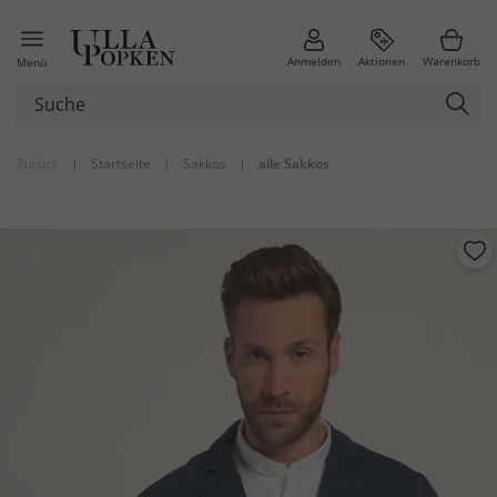
Anmelden
Aktionen
Warenkorb
Menü
Zurück
|
Startseite
|
Sakkos
|
alle Sakkos