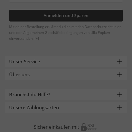
Anmelden und Sparen
Mit deiner Bestellung erklärst du dich mit den Datenschutzrichtlinien
und den Allgemeinen Geschäftsbedingungen von Ulla Popken
einverstanden.
[+]
Unser Service
Über uns
Brauchst du Hilfe?
Unsere Zahlungsarten
Sicher einkaufen mit