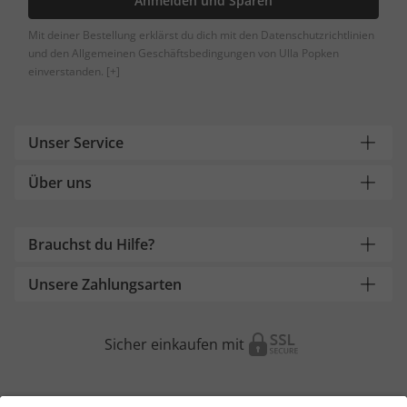
Anmelden und Sparen
Mit deiner Bestellung erklärst du dich mit den Datenschutzrichtlinien
und den Allgemeinen Geschäftsbedingungen von Ulla Popken
einverstanden.
[+]
Unser Service
Über uns
Brauchst du Hilfe?
Unsere Zahlungsarten
Sicher einkaufen mit