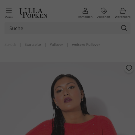
Anmelden
Aktionen
Warenkorb
Menü
Zurück
|
Startseite
|
Pullover
|
weitere Pullover