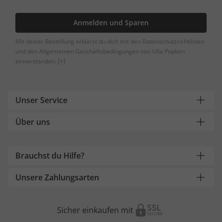
Anmelden und Sparen
Mit deiner Bestellung erklärst du dich mit den Datenschutzrichtlinien
und den Allgemeinen Geschäftsbedingungen von Ulla Popken
einverstanden.
[+]
Unser Service
Über uns
Brauchst du Hilfe?
Unsere Zahlungsarten
Sicher einkaufen mit