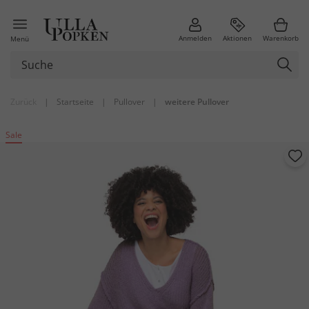
Anmelden
Aktionen
Warenkorb
Menü
Zurück
|
Startseite
|
Pullover
|
weitere Pullover
Sale