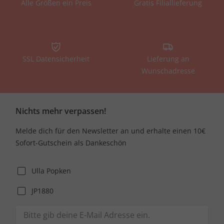
Alle Größen ein Preis
Gratis Filiallieferung
SSL Datensicherheit
Lieferung an
Wunschadresse
Nichts mehr verpassen!
Melde dich für den Newsletter an und erhalte einen 10€
Sofort-Gutschein als Dankeschön
Ulla Popken
JP1880