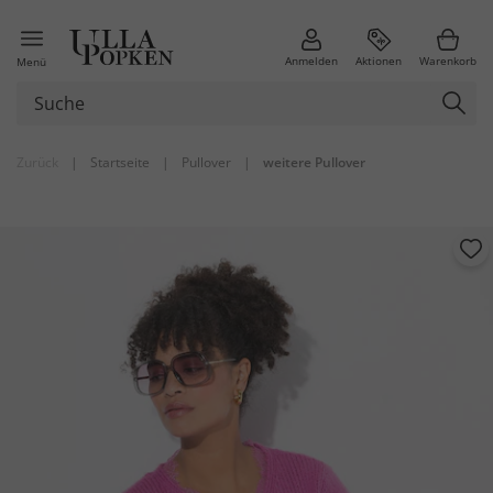
Anmelden
Aktionen
Warenkorb
Menü
Zurück
|
Startseite
|
Pullover
|
weitere Pullover