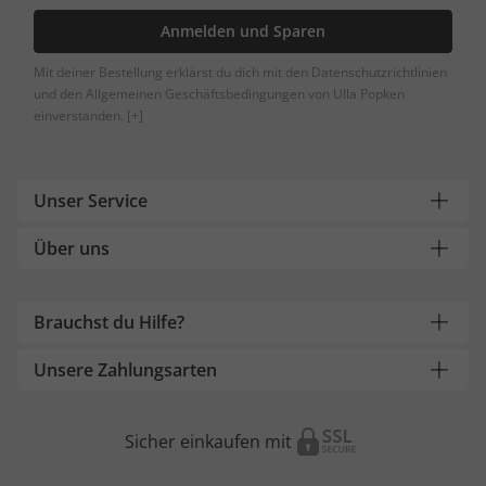
Anmelden und Sparen
Mit deiner Bestellung erklärst du dich mit den Datenschutzrichtlinien
und den Allgemeinen Geschäftsbedingungen von Ulla Popken
einverstanden.
[+]
Unser Service
Über uns
Brauchst du Hilfe?
Unsere Zahlungsarten
Sicher einkaufen mit