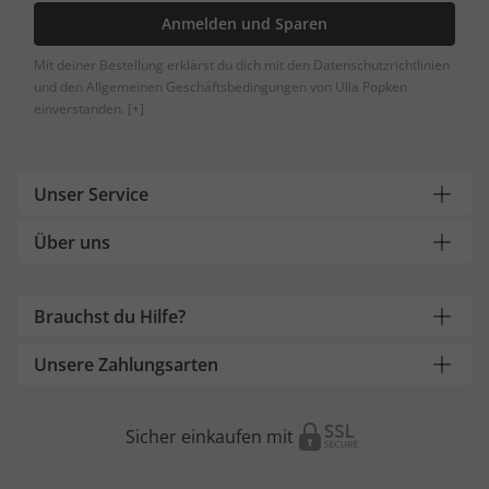
Anmelden und Sparen
Mit deiner Bestellung erklärst du dich mit den Datenschutzrichtlinien
und den Allgemeinen Geschäftsbedingungen von Ulla Popken
einverstanden.
[+]
Unser Service
Über uns
Brauchst du Hilfe?
Unsere Zahlungsarten
Sicher einkaufen mit