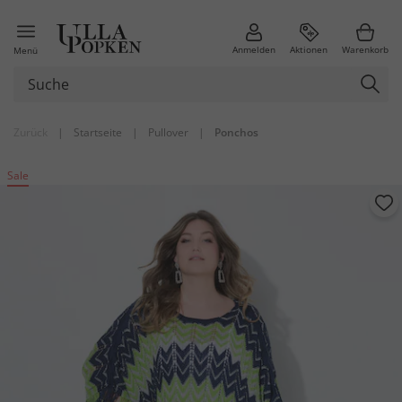
Anmelden
Aktionen
Warenkorb
Menü
Zurück
|
Startseite
|
Pullover
|
Ponchos
Sale