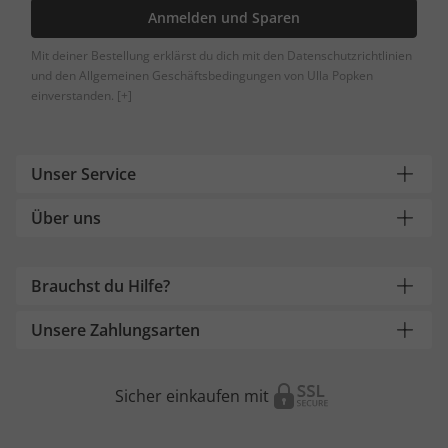
Anmelden und Sparen
Mit deiner Bestellung erklärst du dich mit den Datenschutzrichtlinien
und den Allgemeinen Geschäftsbedingungen von Ulla Popken
einverstanden.
[+]
Unser Service
Über uns
Brauchst du Hilfe?
Unsere Zahlungsarten
Sicher einkaufen mit