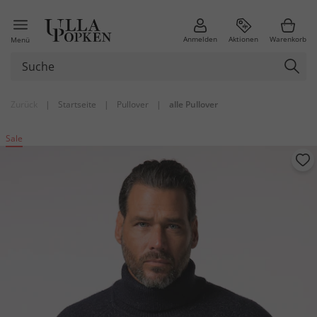
Anmelden
Aktionen
Warenkorb
Menü
Zurück
|
Startseite
|
Pullover
|
alle Pullover
Sale