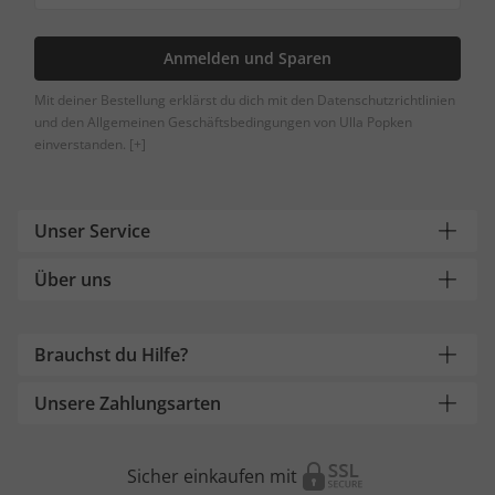
Anmelden und Sparen
Mit deiner Bestellung erklärst du dich mit den Datenschutzrichtlinien
und den Allgemeinen Geschäftsbedingungen von Ulla Popken
einverstanden.
[+]
Unser Service
Über uns
Brauchst du Hilfe?
Unsere Zahlungsarten
Sicher einkaufen mit