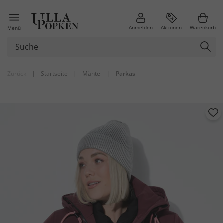
Anmelden
Aktionen
Warenkorb
Menü
Zurück
|
Startseite
|
Mäntel
|
Parkas