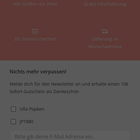
Alle Größen ein Preis
Gratis Filiallieferung
SSL Datensicherheit
Lieferung an
Wunschadresse
Nichts mehr verpassen!
Melde dich für den Newsletter an und erhalte einen 10€
Sofort-Gutschein als Dankeschön
Ulla Popken
JP1880