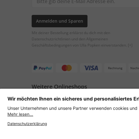
Anmelden und Sparen
Mit deiner Bestellung erklärst du dich mit den
Datenschutzrichtlinien und den Allgemeinen
Geschäftsbedingungen von Ulla Popken einverstanden.
[+]
Rechnung
Nach
Weitere Onlineshops
Österreich
Datenschutz
AGB
Widerruf erklären
Lie