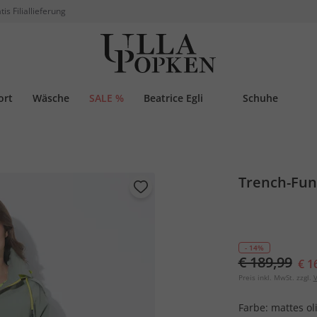
tis Filiallieferung
ort
Wäsche
SALE %
Beatrice Egli
Schuhe
Trench-Fun
- 14%
€ 189,99
€ 1
Preis inkl. MwSt. zzgl.
V
Farbe:
mattes ol