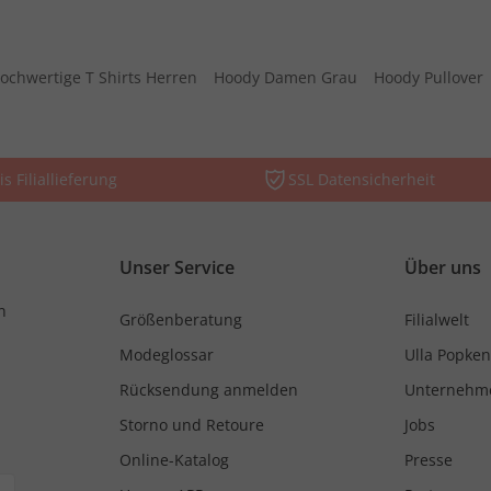
ochwertige T Shirts Herren
Hoody Damen Grau
Hoody Pullover
is Filiallieferung
SSL Datensicherheit
Unser Service
Über uns
n
Größenberatung
Filialwelt
Modeglossar
Ulla Popken
Rücksendung anmelden
Unternehm
Storno und Retoure
Jobs
Online-Katalog
Presse