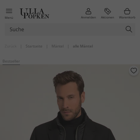
Anmelden
Aktionen
Warenkorb
Menü
Zurück
|
Startseite
|
Mäntel
|
alle Mäntel
Bestseller