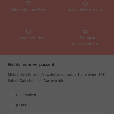
Alle Größen ein Preis
Gratis Filiallieferung
SSL Datensicherheit
Lieferung an
Wunschadresse
Nichts mehr verpassen!
Melde dich für den Newsletter an und erhalte einen 10€
Sofort-Gutschein als Dankeschön
Ulla Popken
JP1880