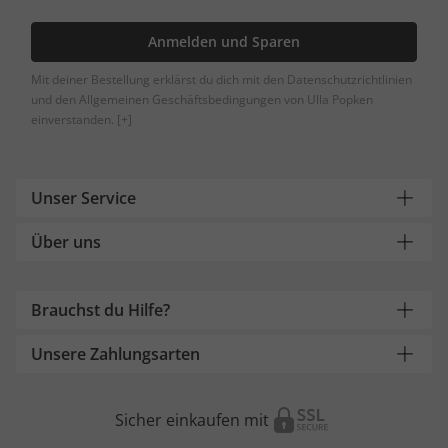
Anmelden und Sparen
Mit deiner Bestellung erklärst du dich mit den Datenschutzrichtlinien
und den Allgemeinen Geschäftsbedingungen von Ulla Popken
einverstanden.
[+]
Unser Service
Über uns
Brauchst du Hilfe?
Unsere Zahlungsarten
Sicher einkaufen mit