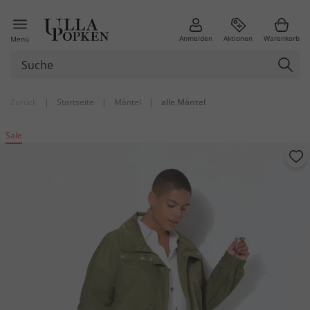
Anmelden
Aktionen
Warenkorb
Menü
Zurück
|
Startseite
|
Mäntel
|
alle Mäntel
Sale