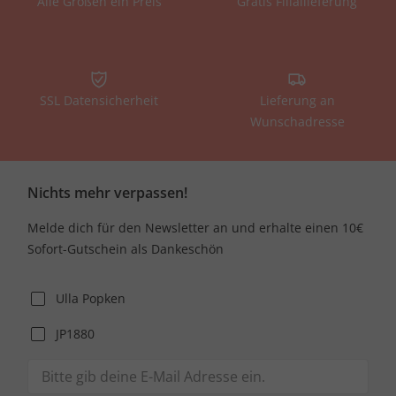
Alle Größen ein Preis
Gratis Filiallieferung
SSL Datensicherheit
Lieferung an
Wunschadresse
Nichts mehr verpassen!
Melde dich für den Newsletter an und erhalte einen 10€
Sofort-Gutschein als Dankeschön
Ulla Popken
JP1880