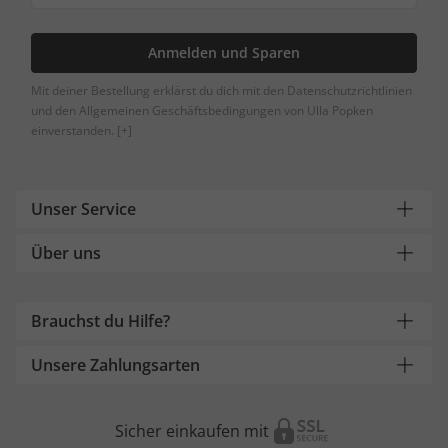
Anmelden und Sparen
Mit deiner Bestellung erklärst du dich mit den Datenschutzrichtlinien
und den Allgemeinen Geschäftsbedingungen von Ulla Popken
einverstanden.
[+]
Unser Service
Über uns
Brauchst du Hilfe?
Unsere Zahlungsarten
Sicher einkaufen mit