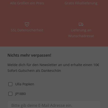
Alle Größen ein Preis
Gratis Filiallieferung
SSL Datensicherheit
Lieferung an
Wunschadresse
Nichts mehr verpassen!
Melde dich für den Newsletter an und erhalte einen 10€
Sofort-Gutschein als Dankeschön
Ulla Popken
JP1880