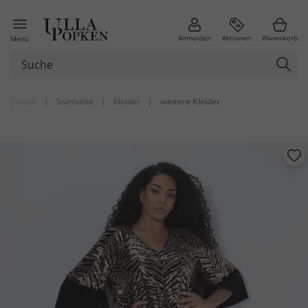
Anmelden
Aktionen
Warenkorb
Menü
Zurück
|
Startseite
|
Kleider
|
weitere Kleider