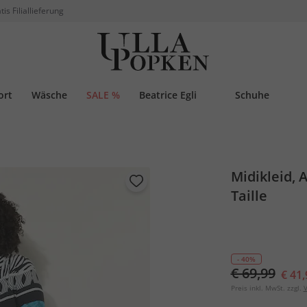
tis Filiallieferung
ort
Wäsche
SALE %
Beatrice Egli
Schuhe
Midikleid, A
Taille
- 40%
€ 69,99
€ 41,
Preis inkl. MwSt. zzgl.
V