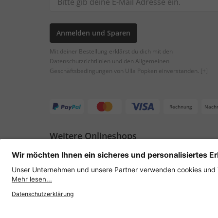
Anmelden und Sparen
Mit deiner Bestellung erklärst du dich mit den
Datenschutzrichtlinien und den Allgemeinen
Geschäftsbedingungen von Ulla Popken einverstanden.
[+]
Rechnung
Nach
Weitere Onlineshops
Österreich
Datenschutz
AGB
Widerruf erklären
Lie