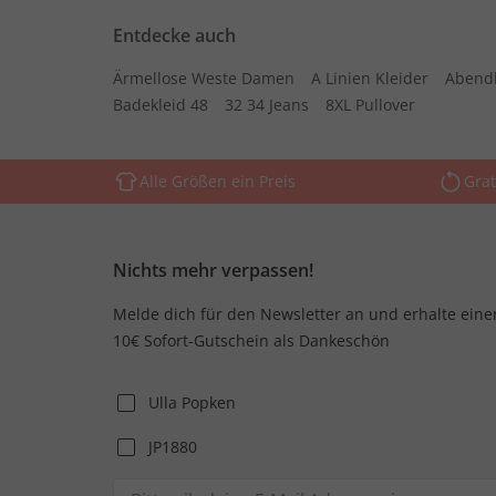
Entdecke auch
Ärmellose Weste Damen
A Linien Kleider
Abend
Badekleid 48
32 34 Jeans
8XL Pullover
Alle Größen ein Preis
Grat
Nichts mehr verpassen!
Melde dich für den Newsletter an und erhalte eine
10€ Sofort-Gutschein als Dankeschön
Ulla Popken
JP1880