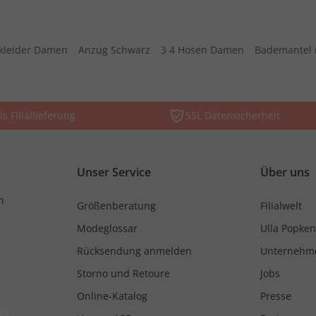
kleider Damen
Anzug Schwarz
3 4 Hosen Damen
Bademantel 
is Filiallieferung
SSL Datensicherheit
Unser Service
Über uns
n
Größenberatung
Filialwelt
Modeglossar
Ulla Popken
Rücksendung anmelden
Unternehm
Storno und Retoure
Jobs
Online-Katalog
Presse