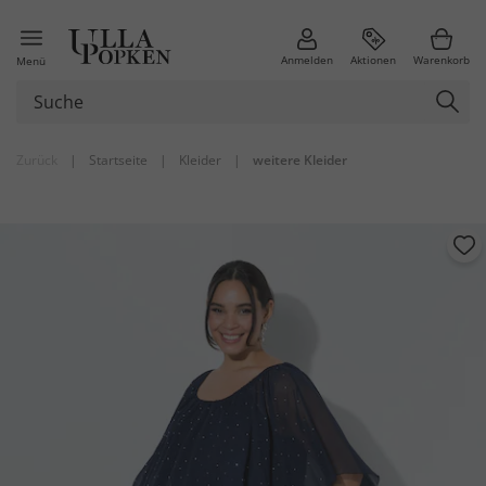
Anmelden
Aktionen
Warenkorb
Menü
Zurück
|
Startseite
|
Kleider
|
weitere Kleider