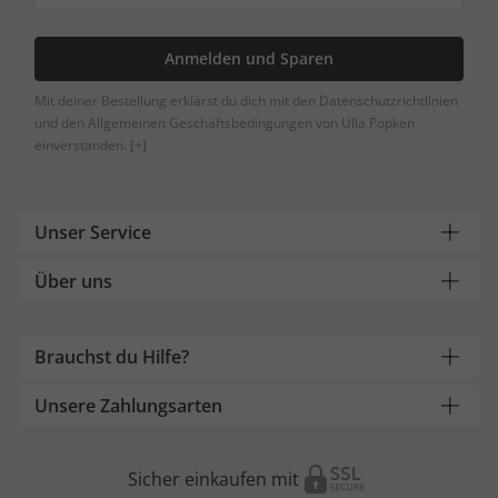
Anmelden und Sparen
Mit deiner Bestellung erklärst du dich mit den Datenschutzrichtlinien
und den Allgemeinen Geschäftsbedingungen von Ulla Popken
einverstanden.
[+]
Unser Service
Über uns
Brauchst du Hilfe?
Unsere Zahlungsarten
Sicher einkaufen mit