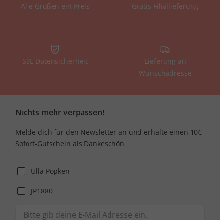
Alle Größen ein Preis
Gratis Filiallieferung
SSL Datensicherheit
Lieferung an
Wunschadresse
Nichts mehr verpassen!
Melde dich für den Newsletter an und erhalte einen 10€
Sofort-Gutschein als Dankeschön
Ulla Popken
JP1880