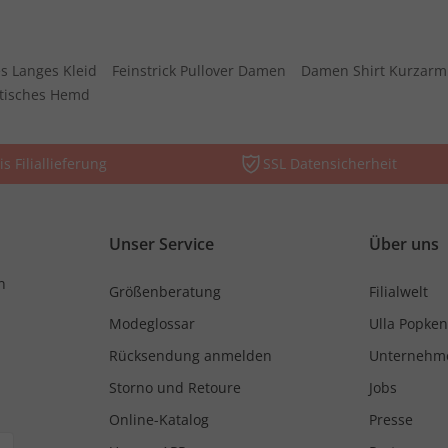
s Langes Kleid
Feinstrick Pullover Damen
Damen Shirt Kurzarm
stisches Hemd
is Filiallieferung
SSL Datensicherheit
Unser Service
Über uns
n
Größenberatung
Filialwelt
Modeglossar
Ulla Popken
Rücksendung anmelden
Unternehm
Storno und Retoure
Jobs
Online-Katalog
Presse