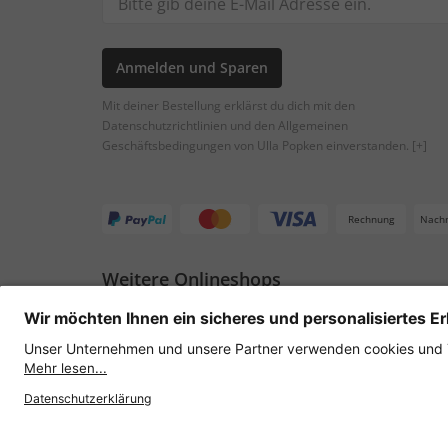
Anmelden und Sparen
Mit deiner Bestellung erklärst du dich mit den
Datenschutzrichtlinien und den Allgemeinen
Geschäftsbedingungen von Ulla Popken einverstanden.
[+]
Rechnung
Nach
Weitere Onlineshops
Österreich
Datenschutz
AGB
Widerruf erklären
Lie