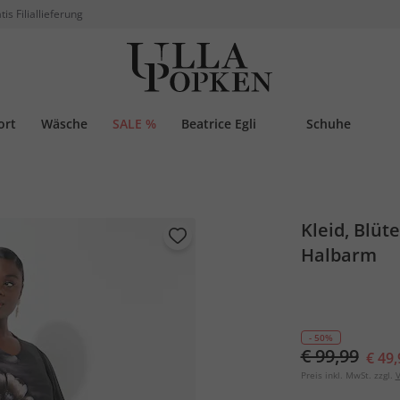
tis Filiallieferung
ort
Wäsche
SALE %
Beatrice Egli
Schuhe
Kleid, Blüte
Halbarm
- 50%
€ 99,99
€ 49,
Preis inkl. MwSt. zzgl.
V