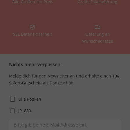
Alle Größen ein Preis
Gratis Filiallieferung
SSL Datensicherheit
Lieferung an
Wunschadresse
Nichts mehr verpassen!
Melde dich für den Newsletter an und erhalte einen 10€
Sofort-Gutschein als Dankeschön
Ulla Popken
JP1880