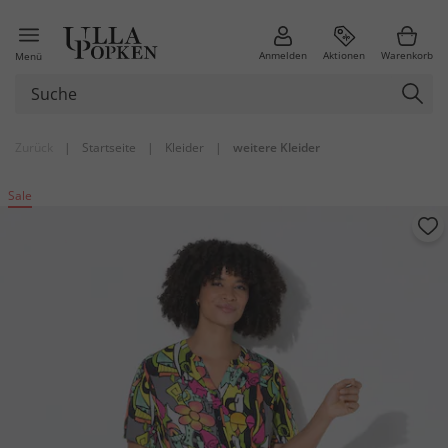
Anmelden
Aktionen
Warenkorb
Menü
Zurück
|
Startseite
|
Kleider
|
weitere Kleider
Sale