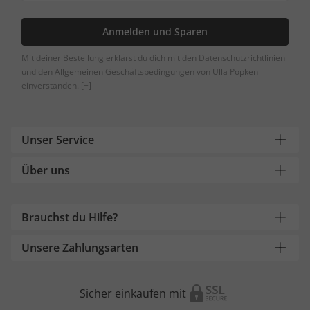
Anmelden und Sparen
Mit deiner Bestellung erklärst du dich mit den Datenschutzrichtlinien
und den Allgemeinen Geschäftsbedingungen von Ulla Popken
einverstanden.
[+]
Unser Service
Über uns
Brauchst du Hilfe?
Unsere Zahlungsarten
Sicher einkaufen mit