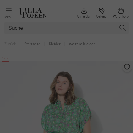
Anmelden
Aktionen
Warenkorb
Menü
Zurück
|
Startseite
|
Kleider
|
weitere Kleider
Sale