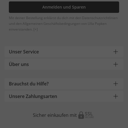
Anmelden und Sparen
Mit deiner Bestellung erklärst du dich mit den Datenschutzrichtlinien
und den Allgemeinen Geschäftsbedingungen von Ulla Popken
einverstanden.
[+]
Unser Service
Über uns
Brauchst du Hilfe?
Unsere Zahlungsarten
Sicher einkaufen mit