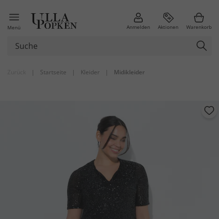
Anmelden
Aktionen
Warenkorb
Menü
Zurück
|
Startseite
|
Kleider
|
Midikleider