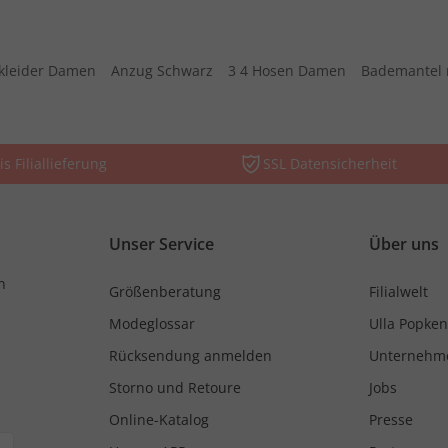
kleider Damen
Anzug Schwarz
3 4 Hosen Damen
Bademantel 
is Filiallieferung
SSL Datensicherheit
Unser Service
Über uns
n
Größenberatung
Filialwelt
Modeglossar
Ulla Popken
Rücksendung anmelden
Unternehm
Storno und Retoure
Jobs
Online-Katalog
Presse