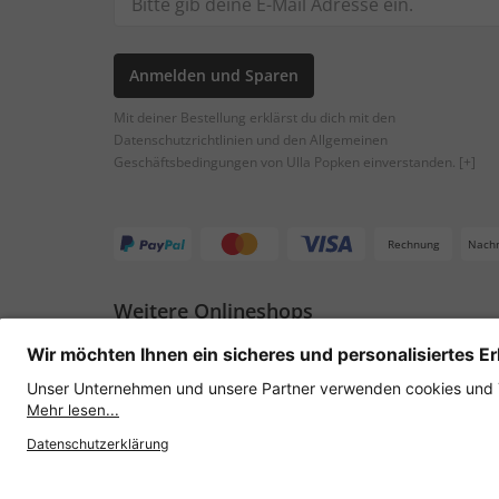
Anmelden und Sparen
Mit deiner Bestellung erklärst du dich mit den
Datenschutzrichtlinien und den Allgemeinen
Geschäftsbedingungen von Ulla Popken einverstanden.
[+]
Rechnung
Nach
Weitere Onlineshops
Österreich
Datenschutz
AGB
Widerruf erklären
Lie