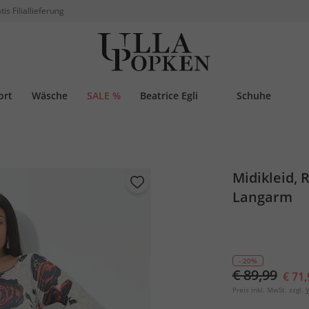
tis Filiallieferung
ort
Wäsche
SALE %
Beatrice Egli
Schuhe
Midikleid, 
Langarm
- 20%
€ 89,99
€ 71,
Preis inkl. MwSt. zzgl.
V