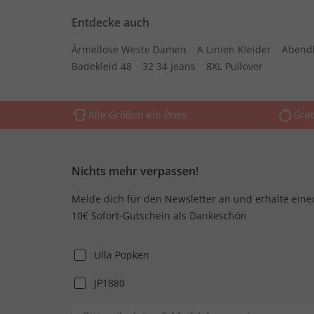
Entdecke auch
Ärmellose Weste Damen
A Linien Kleider
Abend
Badekleid 48
32 34 Jeans
8XL Pullover
Alle Größen ein Preis
Grat
Nichts mehr verpassen!
Melde dich für den Newsletter an und erhalte eine
10€ Sofort-Gutschein als Dankeschön
Ulla Popken
JP1880