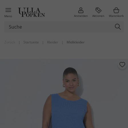
Anmelden
Aktionen
Warenkorb
Menü
Zurück
|
Startseite
|
Kleider
|
Midikleider