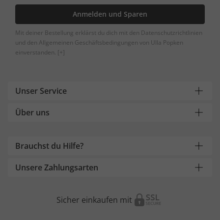
Anmelden und Sparen
Mit deiner Bestellung erklärst du dich mit den Datenschutzrichtlinien
und den Allgemeinen Geschäftsbedingungen von Ulla Popken
einverstanden.
[+]
Unser Service
Über uns
Brauchst du Hilfe?
Unsere Zahlungsarten
Sicher einkaufen mit