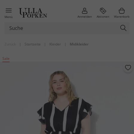
Anmelden
Aktionen
Warenkorb
Menü
Zurück
|
Startseite
|
Kleider
|
Midikleider
Sale