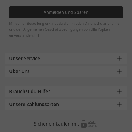
Anmelden und Sparen
Mit deiner Bestellung erklärst du dich mit den Datenschutzrichtlinien
und den Allgemeinen Geschäftsbedingungen von Ulla Popken
einverstanden.
[+]
Unser Service
Über uns
Brauchst du Hilfe?
Unsere Zahlungsarten
Sicher einkaufen mit