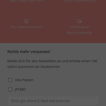
Alle Größen ein Preis
Gratis Filiallieferung
SSL Datensicherheit
Lieferung an
Wunschadresse
Nichts mehr verpassen!
Melde dich für den Newsletter an und erhalte einen 10€
Sofort-Gutschein als Dankeschön
Ulla Popken
JP1880