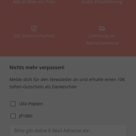
Alle Größen ein Preis
Gratis Filiallieferung
SSL Datensicherheit
Lieferung an
Wunschadresse
Nichts mehr verpassen!
Melde dich für den Newsletter an und erhalte einen 10€
Sofort-Gutschein als Dankeschön
Ulla Popken
JP1880