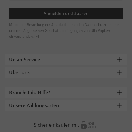
Anmelden und Sparen
Mit deiner Bestellung erklärst du dich mit den Datenschutzrichtlinien
und den Allgemeinen Geschäftsbedingungen von Ulla Popken
einverstanden.
[+]
Unser Service
Über uns
Brauchst du Hilfe?
Unsere Zahlungsarten
Sicher einkaufen mit