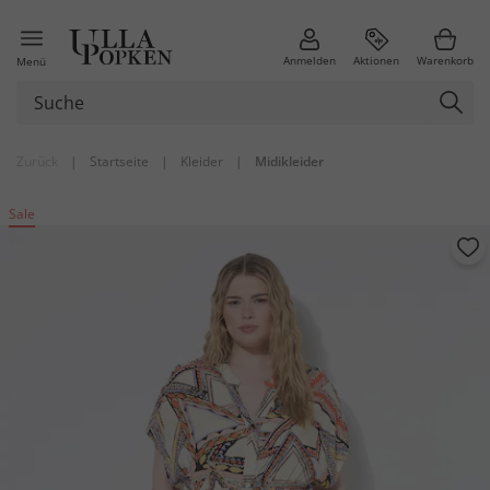
Anmelden
Aktionen
Warenkorb
Menü
Zurück
|
Startseite
|
Kleider
|
Midikleider
Sale