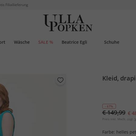
tis Filiallieferung
ort
Wäsche
SALE %
Beatrice Egli
Schuhe
Kleid, drap
- 67%
€ 149,99
€ 4
Preis inkl. MwSt. zzgl.
V
Farbe:
helles pet