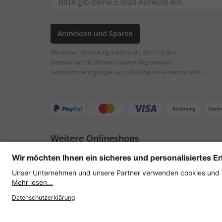
Anmelden und Sparen
Mit deiner Bestellung erklärst du dich mit den
Datenschutzrichtlinien und den Allgemeinen
Geschäftsbedingungen von Ulla Popken einverstanden.
[+]
Rechnung
Nach
Weitere Onlineshops
Österreich
Datenschutz
AGB
Widerruf erklären
Lie