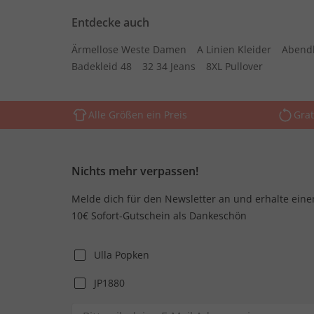
Entdecke auch
Ärmellose Weste Damen
A Linien Kleider
Abend
Badekleid 48
32 34 Jeans
8XL Pullover
Alle Größen ein Preis
Grat
Nichts mehr verpassen!
Melde dich für den Newsletter an und erhalte eine
10€ Sofort-Gutschein als Dankeschön
Ulla Popken
JP1880