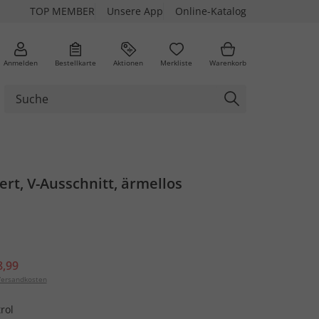
TOP MEMBER
Unsere App
Online-Katalog
Anmelden
Bestellkarte
Aktionen
Merkliste
Warenkorb
iert, V-Ausschnitt, ärmellos
8,99
ersandkosten
rol