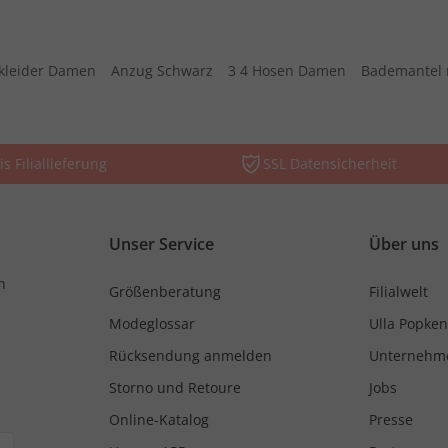
kleider Damen
Anzug Schwarz
3 4 Hosen Damen
Bademantel 
is Filiallieferung
SSL Datensicherheit
Unser Service
Über uns
n
Größenberatung
Filialwelt
Modeglossar
Ulla Popken
Rücksendung anmelden
Unternehm
Storno und Retoure
Jobs
Online-Katalog
Presse