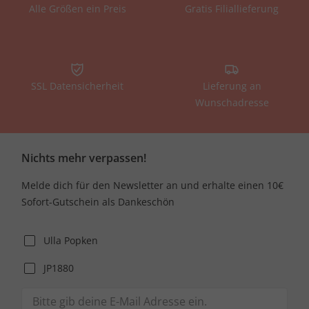
Alle Größen ein Preis
Gratis Filiallieferung
SSL Datensicherheit
Lieferung an
Wunschadresse
Nichts mehr verpassen!
Melde dich für den Newsletter an und erhalte einen 10€
Sofort-Gutschein als Dankeschön
Ulla Popken
JP1880