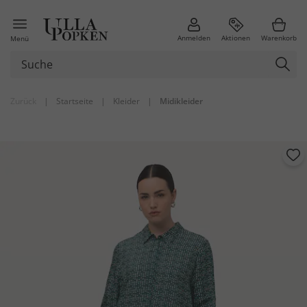
Anmelden
Aktionen
Warenkorb
Menü
Zurück
|
Startseite
|
Kleider
|
Midikleider