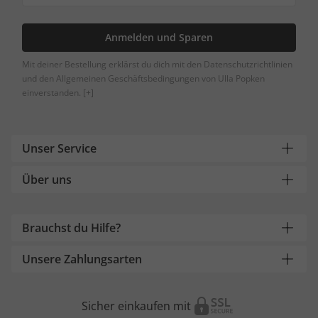
Anmelden und Sparen
Mit deiner Bestellung erklärst du dich mit den Datenschutzrichtlinien
und den Allgemeinen Geschäftsbedingungen von Ulla Popken
einverstanden.
[+]
Unser Service
Über uns
Brauchst du Hilfe?
Unsere Zahlungsarten
Sicher einkaufen mit