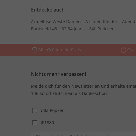
Entdecke auch
Ärmellose Weste Damen
A Linien Kleider
Abend
Badekleid 48
32 34 Jeans
8XL Pullover
Alle Größen ein Preis
Grat
Nichts mehr verpassen!
Melde dich für den Newsletter an und erhalte eine
10€ Sofort-Gutschein als Dankeschön
Ulla Popken
JP1880