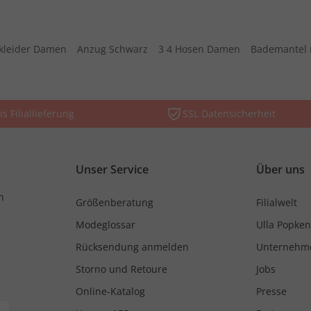
kleider Damen
Anzug Schwarz
3 4 Hosen Damen
Bademantel 
is Filiallieferung
SSL Datensicherheit
Unser Service
Über uns
n
Größenberatung
Filialwelt
Modeglossar
Ulla Popken
Rücksendung anmelden
Unternehm
Storno und Retoure
Jobs
Online-Katalog
Presse