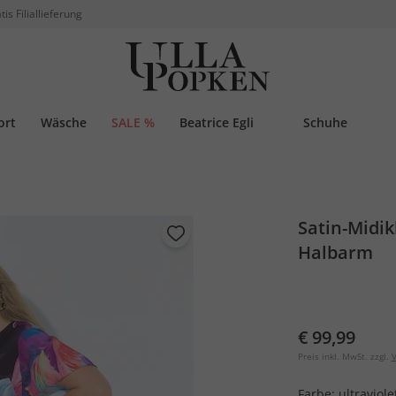
tis Filiallieferung
ort
Wäsche
SALE %
Beatrice Egli
Schuhe
Satin-Midikl
Halbarm
€ 99,99
Preis inkl. MwSt. zzgl.
V
Farbe:
ultraviole