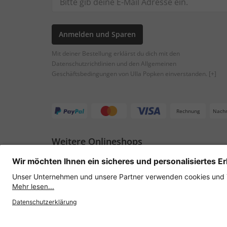
Anmelden und Sparen
Mit deiner Bestellung erklärst du dich mit den
Datenschutzrichtlinien und den Allgemeinen
Geschäftsbedingungen von Ulla Popken einverstanden.
[+]
Rechnung
Nach
Weitere Onlineshops
Österreich
Datenschutz
AGB
Widerruf erklären
Lie