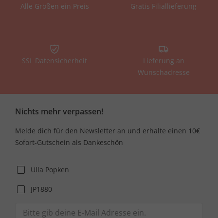
Alle Größen ein Preis
Gratis Filiallieferung
SSL Datensicherheit
Lieferung an
Wunschadresse
Nichts mehr verpassen!
Melde dich für den Newsletter an und erhalte einen 10€
Sofort-Gutschein als Dankeschön
Ulla Popken
JP1880