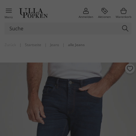
Anmelden
Aktionen
Warenkorb
Menü
Zurück
|
Startseite
|
Jeans
|
alle Jeans