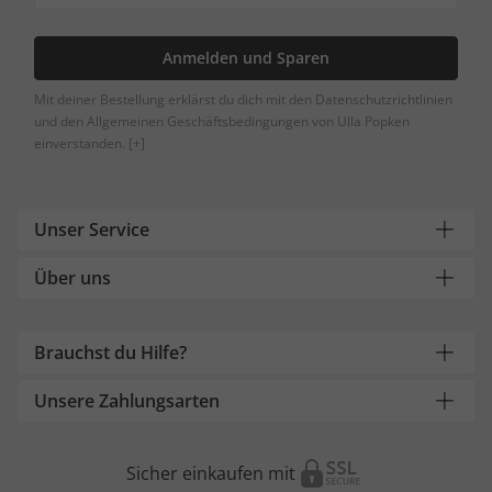
Anmelden und Sparen
Mit deiner Bestellung erklärst du dich mit den Datenschutzrichtlinien
und den Allgemeinen Geschäftsbedingungen von Ulla Popken
einverstanden.
[+]
Unser Service
Über uns
Brauchst du Hilfe?
Unsere Zahlungsarten
Sicher einkaufen mit