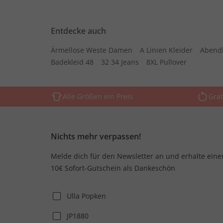
Entdecke auch
Ärmellose Weste Damen
A Linien Kleider
Abend
Badekleid 48
32 34 Jeans
8XL Pullover
Alle Größen ein Preis
Grat
Nichts mehr verpassen!
Melde dich für den Newsletter an und erhalte eine
10€ Sofort-Gutschein als Dankeschön
Ulla Popken
JP1880