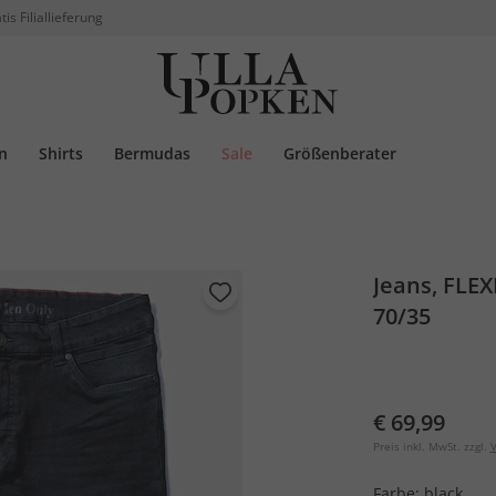
tis Filiallieferung
n
Shirts
Bermudas
Sale
Größenberater
Jeans, FLEX
70/35
€ 69,99
Preis inkl. MwSt. zzgl.
V
Farbe:
black