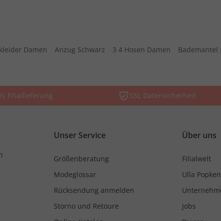
kleider Damen
Anzug Schwarz
3 4 Hosen Damen
Bademantel 
is Filiallieferung
SSL Datensicherheit
Unser Service
Über uns
n
Größenberatung
Filialwelt
Modeglossar
Ulla Popken
Rücksendung anmelden
Unternehm
Storno und Retoure
Jobs