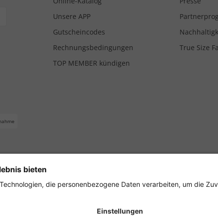
Online-Katalog
Presse
Unsere APP
Partnerpr
Gutscheincodes
Nachhaltigk
Rechnungsbedingungen
True Size F
TOP MEMBER kündigen
nahme