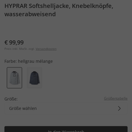
HYPRAR Softshelljacke, Knebelknöpfe,
wasserabweisend
€ 99,99
Preis inkl. MwSt. zzgl.
Versandkosten
Farbe:
hellgrau mélange
Größentabelle
Größe:
Größe wählen
In den Warenkorb