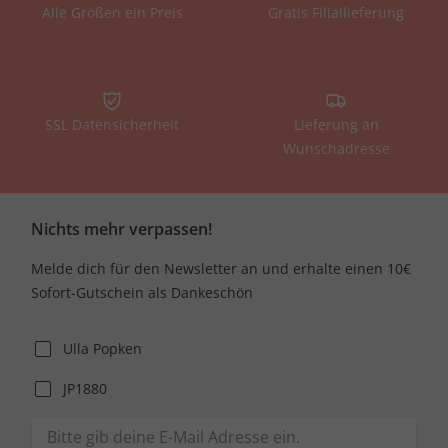
Alle Größen ein Preis
Gratis Filiallieferung
SSL Datensicherheit
Lieferung an
Wunschadresse
Nichts mehr verpassen!
Melde dich für den Newsletter an und erhalte einen 10€
Sofort-Gutschein als Dankeschön
Ulla Popken
JP1880