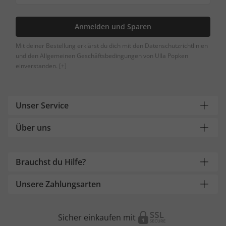
Anmelden und Sparen
Mit deiner Bestellung erklärst du dich mit den Datenschutzrichtlinien
und den Allgemeinen Geschäftsbedingungen von Ulla Popken
einverstanden.
[+]
Unser Service
Über uns
Brauchst du Hilfe?
Unsere Zahlungsarten
Sicher einkaufen mit