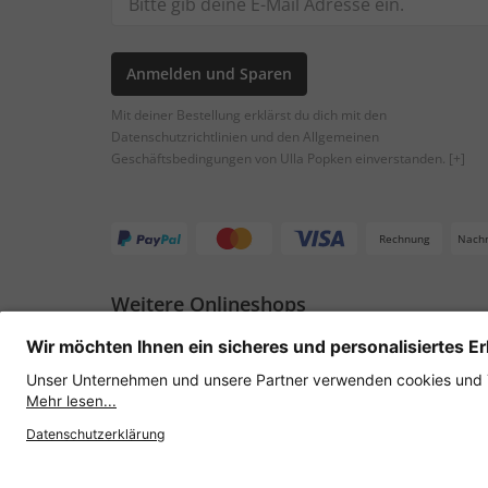
Anmelden und Sparen
Mit deiner Bestellung erklärst du dich mit den
Datenschutzrichtlinien und den Allgemeinen
Geschäftsbedingungen von Ulla Popken einverstanden.
[+]
Rechnung
Nach
Weitere Onlineshops
Österreich
Datenschutz
AGB
Widerruf erklären
Lie