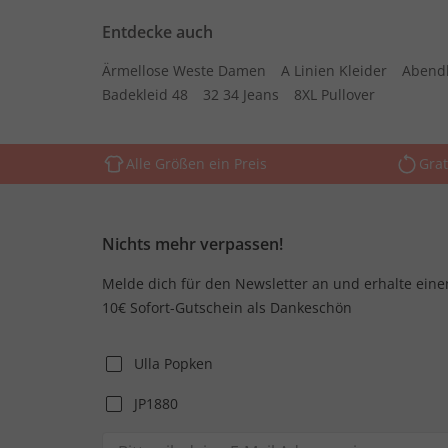
Entdecke auch
Ärmellose Weste Damen
A Linien Kleider
Abend
Badekleid 48
32 34 Jeans
8XL Pullover
Alle Größen ein Preis
Grat
Nichts mehr verpassen!
Melde dich für den Newsletter an und erhalte eine
10€ Sofort-Gutschein als Dankeschön
Ulla Popken
JP1880