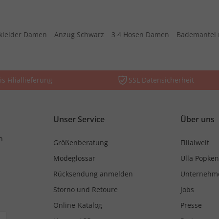
kleider Damen
Anzug Schwarz
3 4 Hosen Damen
Bademantel 
is Filiallieferung
SSL Datensicherheit
Unser Service
Über uns
n
Größenberatung
Filialwelt
Modeglossar
Ulla Popken
Rücksendung anmelden
Unternehm
Storno und Retoure
Jobs
Online-Katalog
Presse