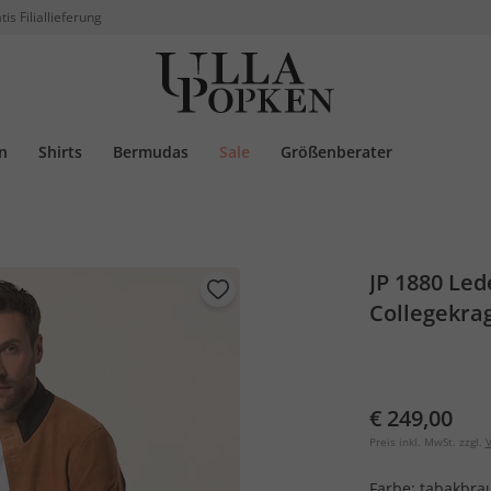
tis Filiallieferung
n
Shirts
Bermudas
Sale
Größenberater
JP 1880 Le
Collegekrag
€ 249,00
Preis inkl. MwSt. zzgl.
V
Farbe:
tabakbra