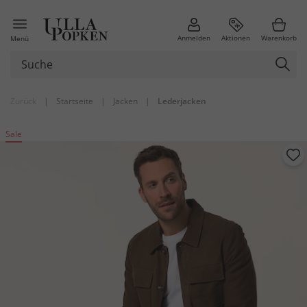
Anmelden
Aktionen
Warenkorb
Menü
Zurück
|
Startseite
|
Jacken
|
Lederjacken
Sale