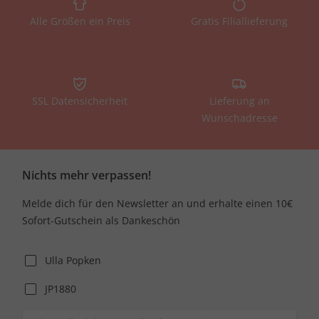
Alle Größen ein Preis
Gratis Filiallieferung
SSL Datensicherheit
Lieferung an
Wunschadresse
Nichts mehr verpassen!
Melde dich für den Newsletter an und erhalte einen 10€
Sofort-Gutschein als Dankeschön
Ulla Popken
JP1880