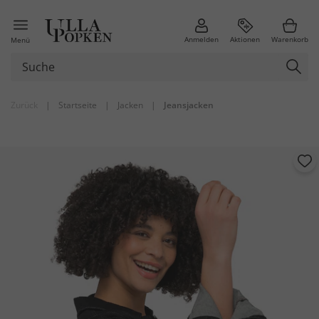
Anmelden
Aktionen
Warenkorb
Menü
Zurück
|
Startseite
|
Jacken
|
Jeansjacken