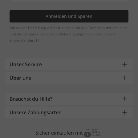
Anmelden und Sparen
Mit deiner Bestellung erklärst du dich mit den Datenschutzrichtlinien
und den Allgemeinen Geschäftsbedingungen von Ulla Popken
einverstanden.
[+]
Unser Service
Über uns
Brauchst du Hilfe?
Unsere Zahlungsarten
Sicher einkaufen mit