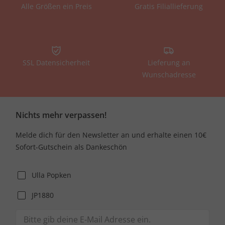
Alle Größen ein Preis
Gratis Filiallieferung
SSL Datensicherheit
Lieferung an
Wunschadresse
Nichts mehr verpassen!
Melde dich für den Newsletter an und erhalte einen 10€
Sofort-Gutschein als Dankeschön
Ulla Popken
JP1880