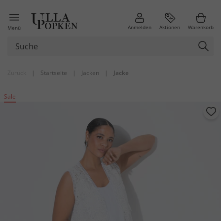
Anmelden
Aktionen
Warenkorb
Menü
Zurück
|
Startseite
|
Jacken
|
Jacke
Sale