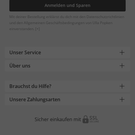
Anmelden und Sparen
Mit deiner Bestellung erklärst du dich mit den Datenschutzrichtlinien
und den Allgemeinen Geschäftsbedingungen von Ulla Popken
einverstanden.
[+]
Unser Service
Über uns
Brauchst du Hilfe?
Unsere Zahlungsarten
Sicher einkaufen mit