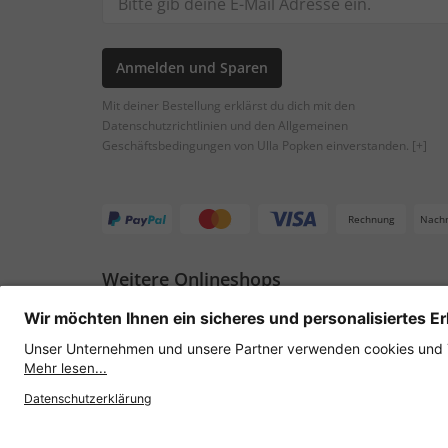
Anmelden und Sparen
Mit deiner Bestellung erklärst du dich mit den
Datenschutzrichtlinien und den Allgemeinen
Geschäftsbedingungen von Ulla Popken einverstanden.
[+]
Rechnung
Nach
Weitere Onlineshops
Österreich
Datenschutz
AGB
Widerruf erklären
Lie