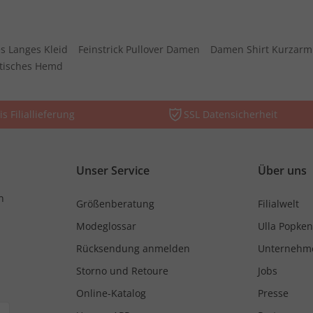
s Langes Kleid
Feinstrick Pullover Damen
Damen Shirt Kurzarm
stisches Hemd
is Filiallieferung
SSL Datensicherheit
Unser Service
Über uns
n
Größenberatung
Filialwelt
Modeglossar
Ulla Popken
Rücksendung anmelden
Unternehm
Storno und Retoure
Jobs
Online-Katalog
Presse