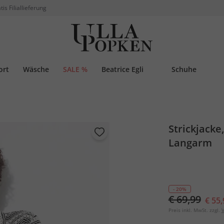
tis Filiallieferung
ort
Wäsche
SALE %
Beatrice Egli
Schuhe
Strickjacke,
Langarm
- 20%
€ 69,99
€ 55,
Preis inkl. MwSt. zzgl.
V