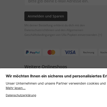
Anmelden und Sparen
Mit deiner Bestellung erklärst du dich mit den
Datenschutzrichtlinien und den Allgemeinen
Geschäftsbedingungen von Ulla Popken einverstanden.
[+]
Rechnung
Nach
Weitere Onlineshops
Österreich
Datenschutz
AGB
Widerruf erklären
Lie