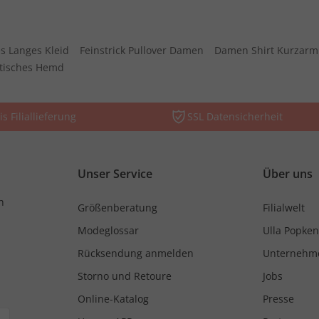
s Langes Kleid
Feinstrick Pullover Damen
Damen Shirt Kurzarm
stisches Hemd
is Filiallieferung
SSL Datensicherheit
Unser Service
Über uns
n
Größenberatung
Filialwelt
Modeglossar
Ulla Popken
Rücksendung anmelden
Unternehm
Storno und Retoure
Jobs
Online-Katalog
Presse