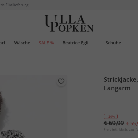
tis Filiallieferung
ort
Wäsche
SALE %
Beatrice Egli
Schuhe
Strickjacke,
Langarm
- 20%
€ 69,99
€ 55,
Preis inkl. MwSt. zzgl.
V