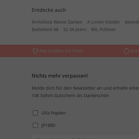
Entdecke auch
Ärmellose Weste Damen
A Linien Kleider
Abend
Badekleid 48
32 34 Jeans
8XL Pullover
Alle Größen ein Preis
Grat
Nichts mehr verpassen!
Melde dich für den Newsletter an und erhalte eine
10€ Sofort-Gutschein als Dankeschön
Ulla Popken
JP1880