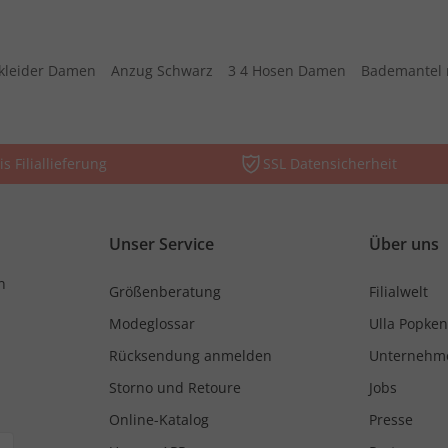
kleider Damen
Anzug Schwarz
3 4 Hosen Damen
Bademantel 
is Filiallieferung
SSL Datensicherheit
Unser Service
Über uns
n
Größenberatung
Filialwelt
Modeglossar
Ulla Popken
Rücksendung anmelden
Unternehm
Storno und Retoure
Jobs
Online-Katalog
Presse