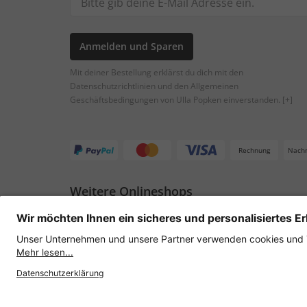
Anmelden und Sparen
Mit deiner Bestellung erklärst du dich mit den
Datenschutzrichtlinien und den Allgemeinen
Geschäftsbedingungen von Ulla Popken einverstanden.
[+]
Rechnung
Nach
Weitere Onlineshops
Österreich
Datenschutz
AGB
Widerruf erklären
Lie