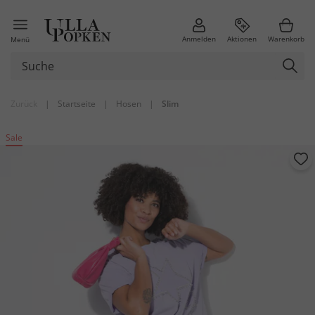
Anmelden
Aktionen
Warenkorb
Menü
Zurück
|
Startseite
|
Hosen
|
Slim
Sale