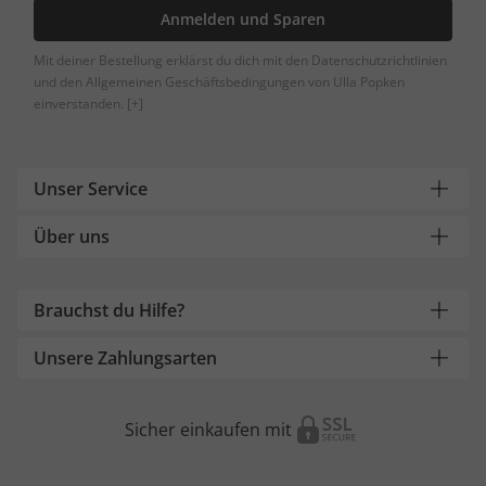
Anmelden und Sparen
Mit deiner Bestellung erklärst du dich mit den Datenschutzrichtlinien
und den Allgemeinen Geschäftsbedingungen von Ulla Popken
einverstanden.
[+]
Unser Service
Über uns
Brauchst du Hilfe?
Unsere Zahlungsarten
Sicher einkaufen mit