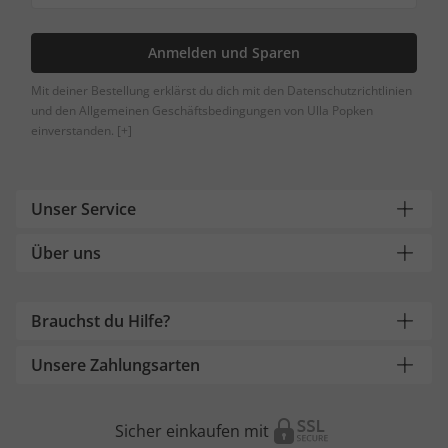
Anmelden und Sparen
Mit deiner Bestellung erklärst du dich mit den Datenschutzrichtlinien
und den Allgemeinen Geschäftsbedingungen von Ulla Popken
einverstanden.
[+]
Unser Service
Über uns
Brauchst du Hilfe?
Unsere Zahlungsarten
Sicher einkaufen mit