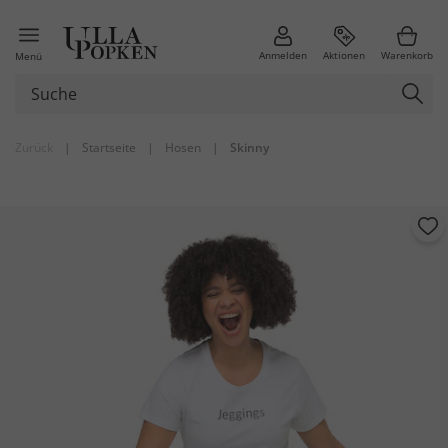
Anmelden
Aktionen
Warenkorb
Menü
Zurück
|
Startseite
|
Hosen
|
Skinny