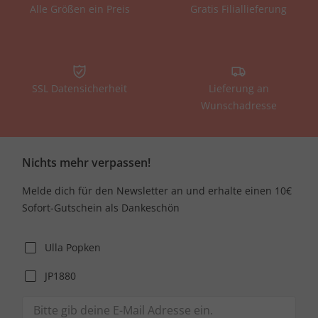
Alle Größen ein Preis
Gratis Filiallieferung
SSL Datensicherheit
Lieferung an
Wunschadresse
Nichts mehr verpassen!
Melde dich für den Newsletter an und erhalte einen 10€
Sofort-Gutschein als Dankeschön
Ulla Popken
JP1880