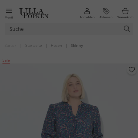
Anmelden
Aktionen
Warenkorb
Menü
Zurück
|
Startseite
|
Hosen
|
Skinny
Sale