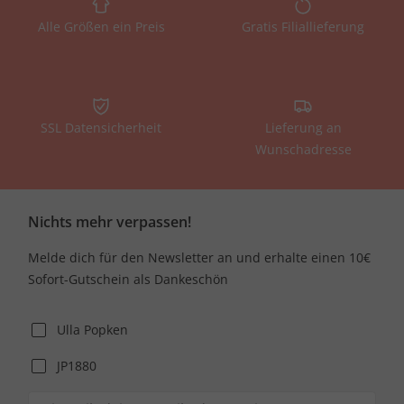
Alle Größen ein Preis
Gratis Filiallieferung
SSL Datensicherheit
Lieferung an
Wunschadresse
Nichts mehr verpassen!
Melde dich für den Newsletter an und erhalte einen 10€
Sofort-Gutschein als Dankeschön
Ulla Popken
JP1880