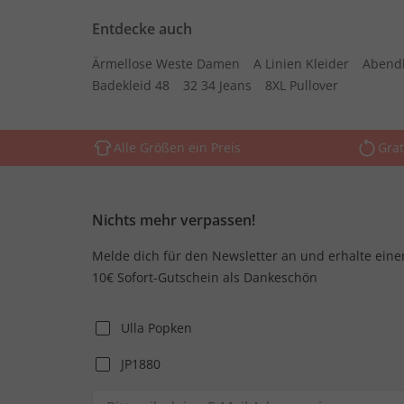
Entdecke auch
Ärmellose Weste Damen
A Linien Kleider
Abend
Badekleid 48
32 34 Jeans
8XL Pullover
Alle Größen ein Preis
Grat
Nichts mehr verpassen!
Melde dich für den Newsletter an und erhalte eine
10€ Sofort-Gutschein als Dankeschön
Ulla Popken
JP1880