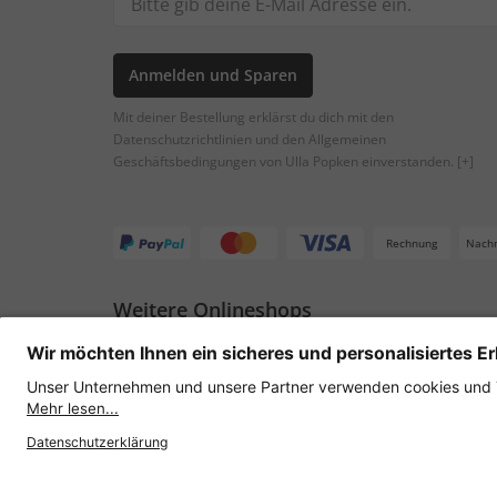
Anmelden und Sparen
Mit deiner Bestellung erklärst du dich mit den
Datenschutzrichtlinien und den Allgemeinen
Geschäftsbedingungen von Ulla Popken einverstanden.
[+]
Rechnung
Nach
Weitere Onlineshops
Österreich
Datenschutz
AGB
Widerruf erklären
Lie