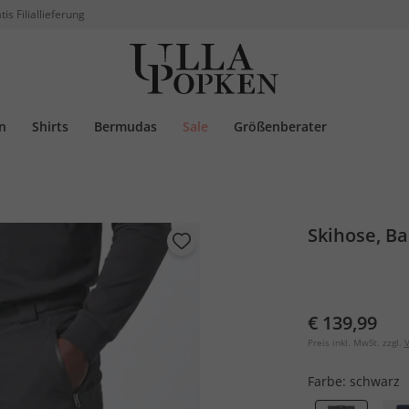
tis Filiallieferung
n
Shirts
Bermudas
Sale
Größenberater
Skihose, Ba
€ 139,99
Preis inkl. MwSt. zzgl.
V
Farbe:
schwarz