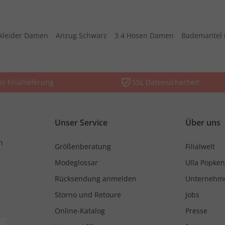
kleider Damen
Anzug Schwarz
3 4 Hosen Damen
Bademantel 
is Filiallieferung
SSL Datensicherheit
Unser Service
Über uns
n
Größenberatung
Filialwelt
Modeglossar
Ulla Popken
Rücksendung anmelden
Unternehm
Storno und Retoure
Jobs
Online-Katalog
Presse