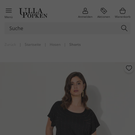
Anmelden
Aktionen
Warenkorb
Menü
Zurück
|
Startseite
|
Hosen
|
Shorts