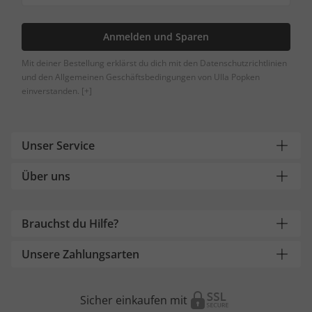
Anmelden und Sparen
Mit deiner Bestellung erklärst du dich mit den Datenschutzrichtlinien
und den Allgemeinen Geschäftsbedingungen von Ulla Popken
einverstanden.
[+]
Unser Service
Über uns
Brauchst du Hilfe?
Unsere Zahlungsarten
Sicher einkaufen mit