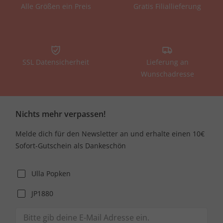
Alle Größen ein Preis
Gratis Filiallieferung
SSL Datensicherheit
Lieferung an
Wunschadresse
Nichts mehr verpassen!
Melde dich für den Newsletter an und erhalte einen 10€
Sofort-Gutschein als Dankeschön
Ulla Popken
JP1880