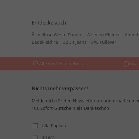
Entdecke auch
Ärmellose Weste Damen
A Linien Kleider
Abend
Badekleid 48
32 34 Jeans
8XL Pullover
Alle Größen ein Preis
Grat
Nichts mehr verpassen!
Melde dich für den Newsletter an und erhalte eine
10€ Sofort-Gutschein als Dankeschön
Ulla Popken
JP1880