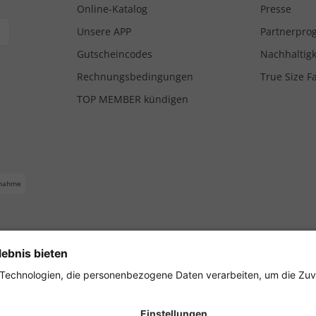
Online-Katalog
Presse
Unsere APP
Partnerpr
Gutscheincodes
Nachhaltigk
Rechnungsbedingungen
True Size F
TOP MEMBER kündigen
nahme