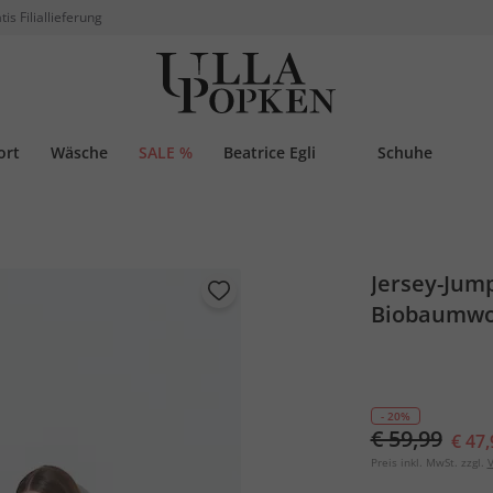
tis Filiallieferung
ort
Wäsche
SALE %
Beatrice Egli
Schuhe
Jersey-Jump
Biobaumwo
- 20%
€ 59,99
€ 47,
Preis inkl. MwSt. zzgl.
V