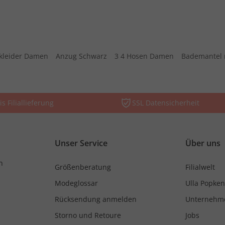
kleider Damen
Anzug Schwarz
3 4 Hosen Damen
Bademantel 
is Filiallieferung
SSL Datensicherheit
Unser Service
Über uns
n
Größenberatung
Filialwelt
Modeglossar
Ulla Popken
Rücksendung anmelden
Unternehm
Storno und Retoure
Jobs