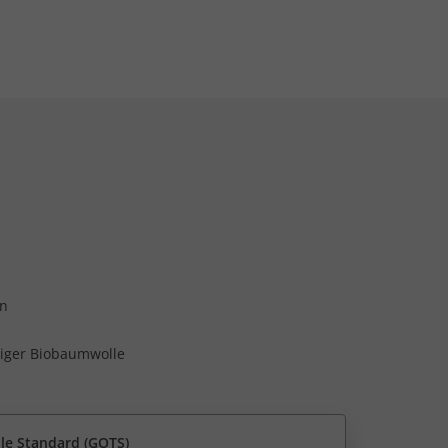
in
tiger Biobaumwolle
ile Standard (GOTS)