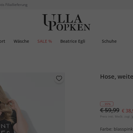
tis Filiallieferung
ort
Wäsche
SALE %
Beatrice Egli
Schuhe
Hose, weit
- 35%
€ 59,99
€ 38,
Preis inkl. MwSt. zzgl.
V
Farbe:
blasspink