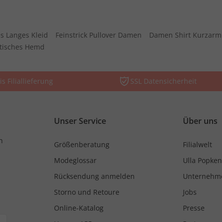
s Langes Kleid
Feinstrick Pullover Damen
Damen Shirt Kurzarm
stisches Hemd
is Filiallieferung
SSL Datensicherheit
Unser Service
Über uns
n
Größenberatung
Filialwelt
Modeglossar
Ulla Popken
Rücksendung anmelden
Unternehm
Storno und Retoure
Jobs
Online-Katalog
Presse