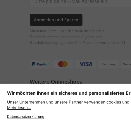
Anmelden und Sparen
Mit deiner Bestellung erklärst du dich mit den
Datenschutzrichtlinien und den Allgemeinen
Geschäftsbedingungen von Ulla Popken einverstanden.
[+]
Rechnung
Nach
Weitere Onlineshops
Österreich
Datenschutz
AGB
Widerruf erklären
Lie