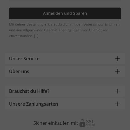
Anmelden und Sparen
Mit deiner Bestellung erklärst du dich mit den Datenschutzrichtlinien
und den Allgemeinen Geschäftsbedingungen von Ulla Popken
einverstanden.
[+]
Unser Service
Über uns
Brauchst du Hilfe?
Unsere Zahlungsarten
Sicher einkaufen mit