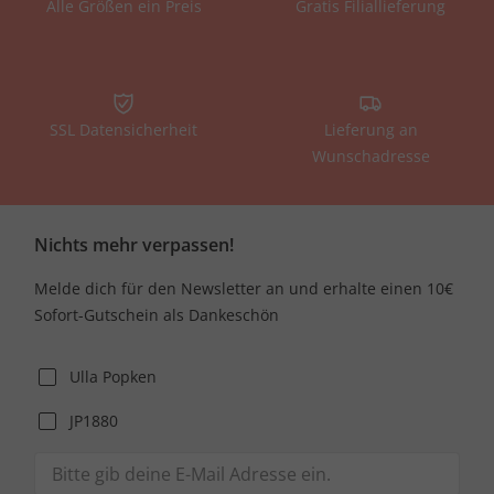
Alle Größen ein Preis
Gratis Filiallieferung
SSL Datensicherheit
Lieferung an
Wunschadresse
Nichts mehr verpassen!
Melde dich für den Newsletter an und erhalte einen 10€
Sofort-Gutschein als Dankeschön
Ulla Popken
JP1880