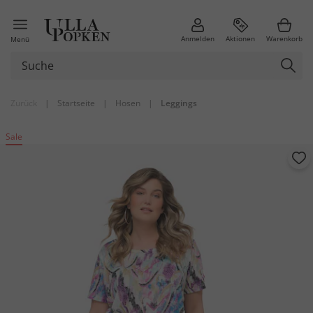
Anmelden
Aktionen
Warenkorb
Menü
Zurück
|
Startseite
|
Hosen
|
Leggings
Sale