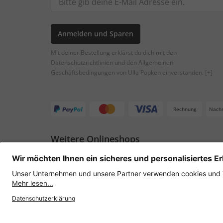
Anmelden und Sparen
Mit deiner Bestellung erklärst du dich mit den
Datenschutzrichtlinien und den Allgemeinen
Geschäftsbedingungen von Ulla Popken einverstanden.
[+]
Rechnung
Nach
Weitere Onlineshops
Österreich
Datenschutz
AGB
Widerruf erklären
Lie