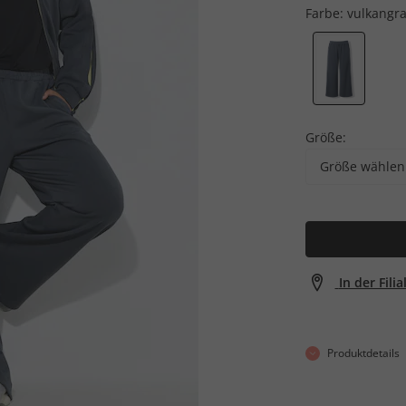
Farbe:
vulkangr
Größe:
Größe wählen
In der Fili
Produktdetails