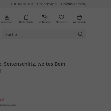
TOP MEMBER
Unsere App
Online-Katalog
Anmelden
Bestellkarte
Aktionen
Merkliste
Warenkorb
, Seitenschlitz, weites Bein,
d
99
ersandkosten