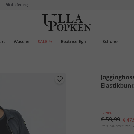
tis Filiallieferung
ort
Wäsche
SALE %
Beatrice Egli
Schuhe
Jogginghose
Elastikbun
- 20%
€ 59,99
€ 47,
Preis inkl. MwSt. zzgl.
V