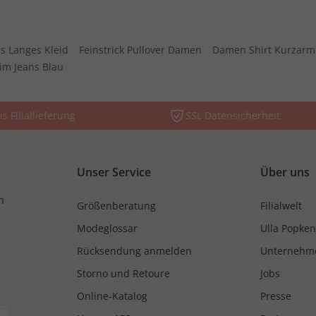
s Langes Kleid
Feinstrick Pullover Damen
Damen Shirt Kurzarm
im Jeans Blau
is Filiallieferung
SSL Datensicherheit
Unser Service
Über uns
n
Größenberatung
Filialwelt
Modeglossar
Ulla Popken
Rücksendung anmelden
Unternehm
Storno und Retoure
Jobs
Online-Katalog
Presse