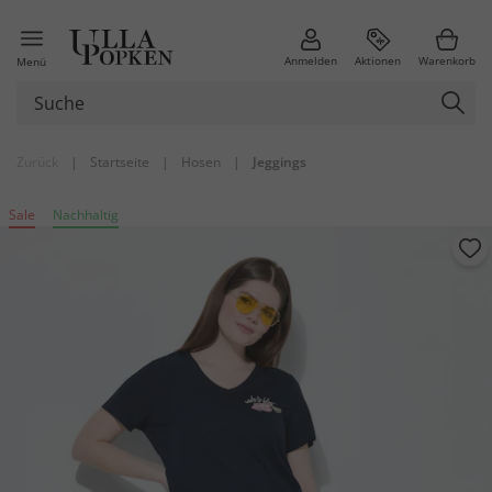
Anmelden
Aktionen
Warenkorb
Menü
Zurück
|
Startseite
|
Hosen
|
Jeggings
Sale
Nachhaltig