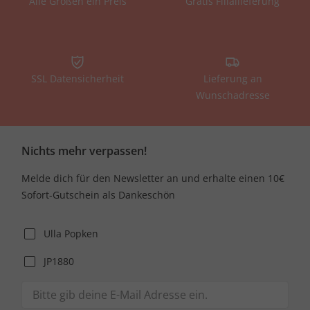
Alle Größen ein Preis
Gratis Filiallieferung
SSL Datensicherheit
Lieferung an
Wunschadresse
Nichts mehr verpassen!
Melde dich für den Newsletter an und erhalte einen 10€
Sofort-Gutschein als Dankeschön
Ulla Popken
JP1880