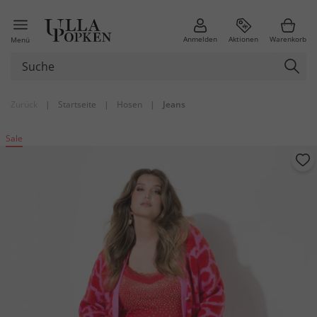
Anmelden
Aktionen
Warenkorb
Menü
Zurück
|
Startseite
|
Hosen
|
Jeans
Sale