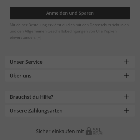
Anmelden und Sparen
Mit deiner Bestellung erklärst du dich mit den Datenschutzrichtlinien
und den Allgemeinen Geschäftsbedingungen von Ulla Popken
einverstanden.
[+]
Unser Service
Über uns
Brauchst du Hilfe?
Unsere Zahlungsarten
Sicher einkaufen mit