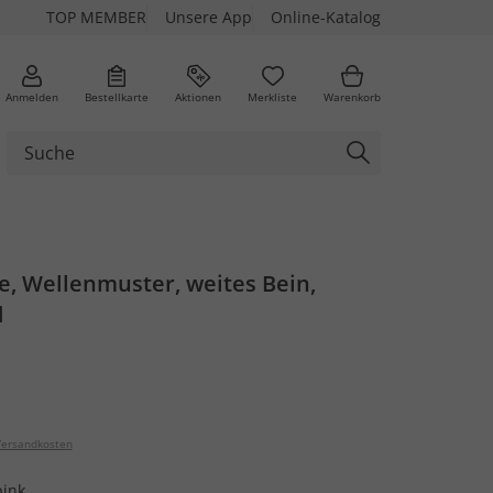
TOP MEMBER
Unsere App
Online-Katalog
Anmelden
Bestellkarte
Aktionen
Merkliste
Warenkorb
e, Wellenmuster, weites Bein,
d
ersandkosten
ink