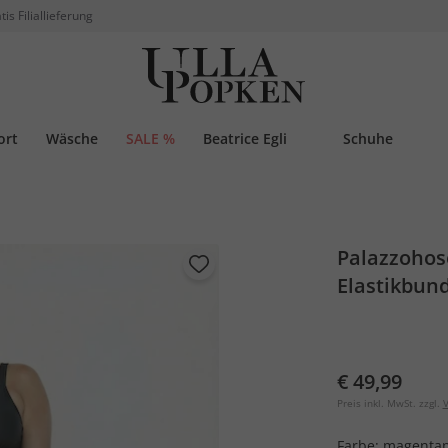
tis Filiallieferung
ort
Wäsche
SALE %
Beatrice Egli
Schuhe
Palazzohos
Elastikbun
€ 49,99
Preis inkl. MwSt. zzgl.
V
Farbe:
magentap