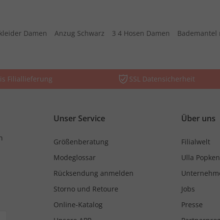
kleider Damen
Anzug Schwarz
3 4 Hosen Damen
Bademantel 
is Filiallieferung
SSL Datensicherheit
Unser Service
Über uns
n
Größenberatung
Filialwelt
Modeglossar
Ulla Popken
Rücksendung anmelden
Unternehm
Storno und Retoure
Jobs
Online-Katalog
Presse