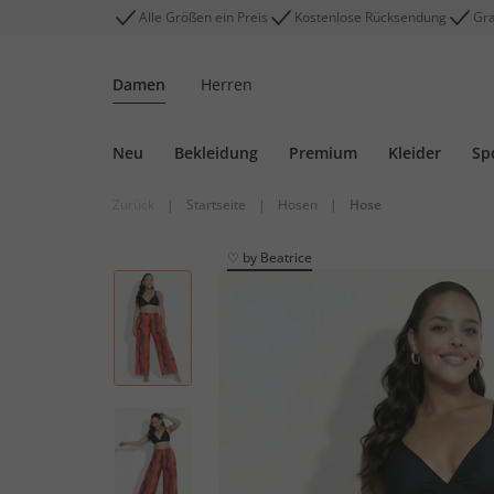
Alle Größen ein Preis
Kostenlose Rücksendung
Gra
Damen
Herren
Neu
Bekleidung
Premium
Kleider
Sp
Zurück
|
Startseite
|
Hosen
|
Hose
♡ by Beatrice