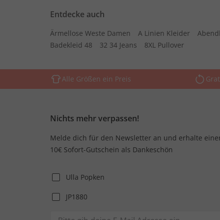
Entdecke auch
Ärmellose Weste Damen
A Linien Kleider
Abend
Badekleid 48
32 34 Jeans
8XL Pullover
Alle Größen ein Preis
Grat
Nichts mehr verpassen!
Melde dich für den Newsletter an und erhalte eine
10€ Sofort-Gutschein als Dankeschön
Ulla Popken
JP1880