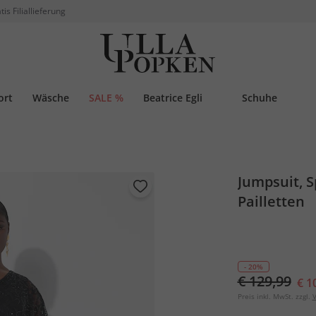
tis Filiallieferung
ort
Wäsche
SALE %
Beatrice Egli
Schuhe
Jumpsuit, S
Pailletten
- 20%
€ 129,99
€ 1
Preis inkl. MwSt. zzgl.
V