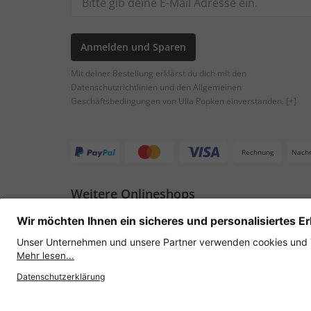
Anmelden und Sparen
Mit deiner Bestellung erklärst du dich mit den
Datenschutzrichtlinien und den Allgemeinen
Geschäftsbedingungen von Ulla Popken einverstanden.
[+]
Rechnung
Nach
Weitere Onlineshops
Österreich
Datenschutz
AGB
Widerruf erklären
Lie