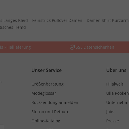
s Langes Kleid
Feinstrick Pullover Damen
Damen Shirt Kurzarm
stisches Hemd
is Filiallieferung
SSL Datensicherheit
Unser Service
Über uns
n
Größenberatung
Filialwelt
Modeglossar
Ulla Popken
Rücksendung anmelden
Unternehm
Storno und Retoure
Jobs
Online-Katalog
Presse